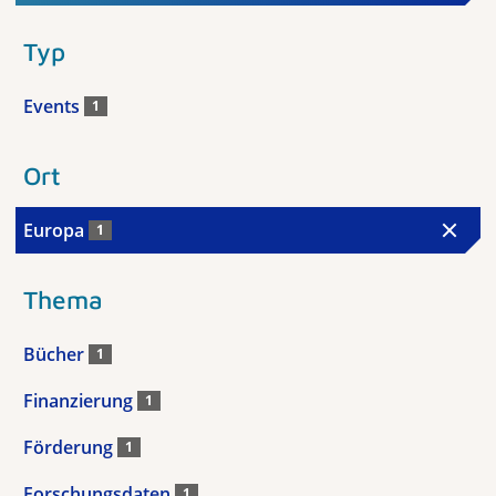
Typ
Events
1
Ort
Europa
1
Thema
Bücher
1
Finanzierung
1
Förderung
1
Forschungsdaten
1