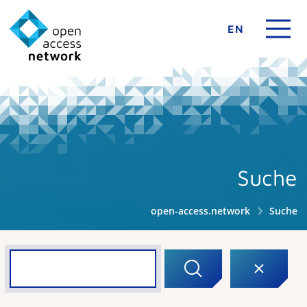
EN
Suche
open-access.network
Suche