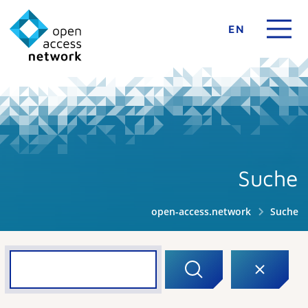
EN
Suche
open-access.network
Suche