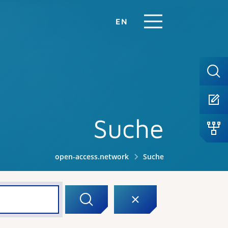
EN
Suche
open-access.network
Suche