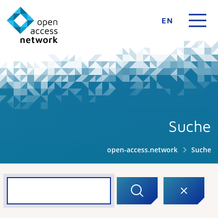
EN
Suche
open-access.network
Suche