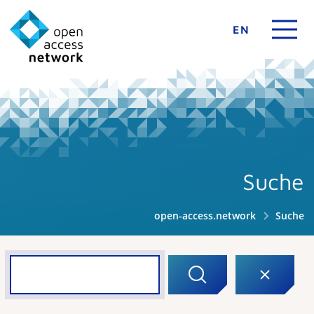
EN
Suche
open-access.network
Suche