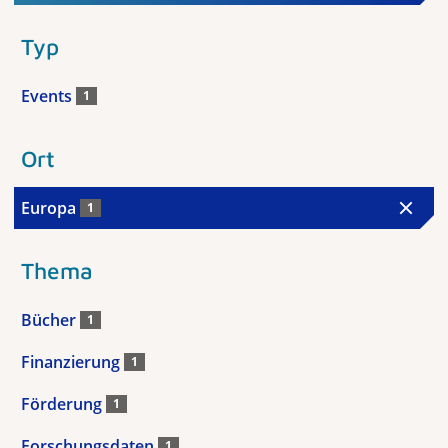
Typ
Events
1
Ort
Europa
1
Thema
Bücher
1
Finanzierung
1
Förderung
1
Forschungsdaten
1