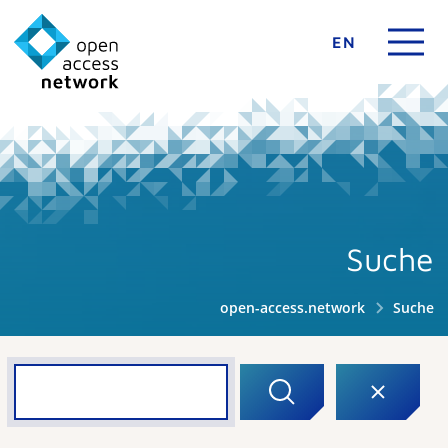
EN
Suche
open-access.network
Suche