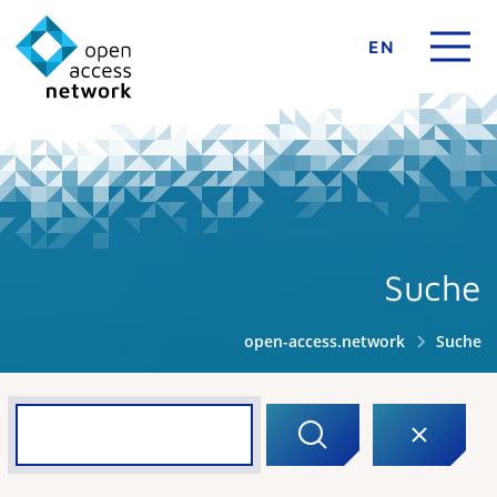
EN
Suche
open-access.network
Suche