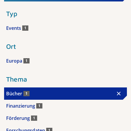
Typ
Events
1
Ort
Europa
1
Thema
Bücher
1
Finanzierung
1
Förderung
1
Forschungsdaten
1