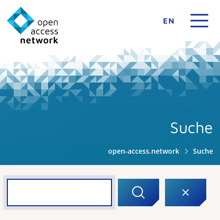
EN
Suche
open-access.network
Suche