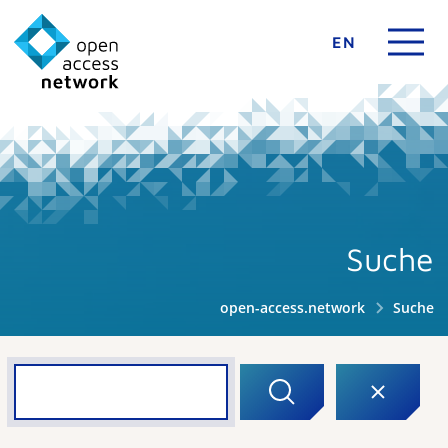
EN
Suche
open-access.network
Suche