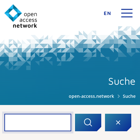
EN
Suche
open-access.network
Suche