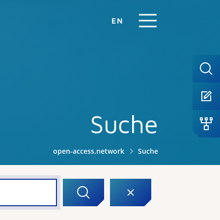
EN
Suche
open-access.network
Suche