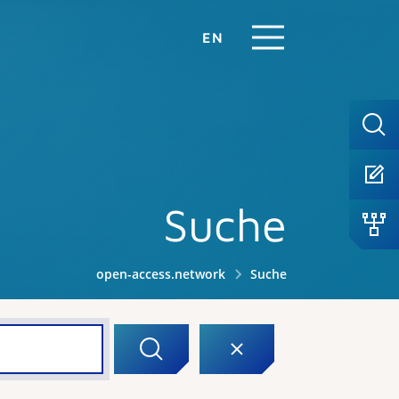
EN
Suche
open-access.network
Suche