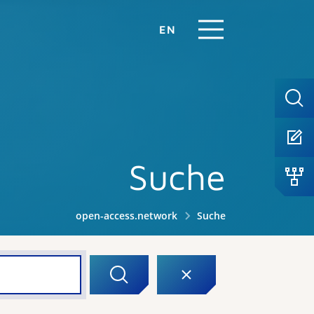
EN
Suche
open-access.network
Suche