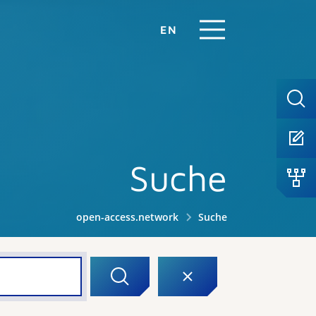
EN
Suche
open-access.network
Suche