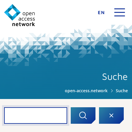
EN
Suche
open-access.network
Suche