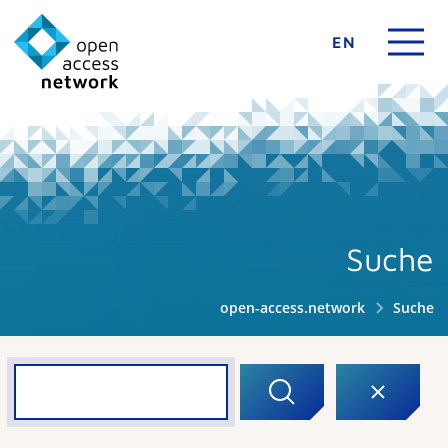
EN
Suche
open-access.network
Suche