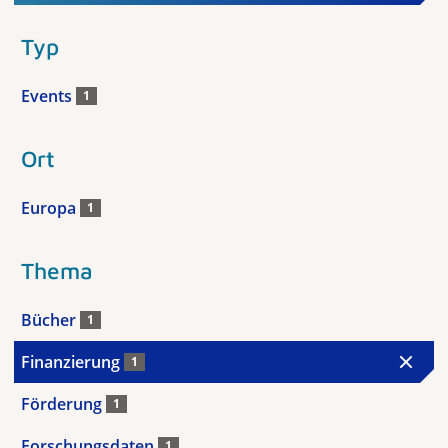
Typ
Events
1
Ort
Europa
1
Thema
Bücher
1
Finanzierung
1
Förderung
1
Forschungsdaten
1