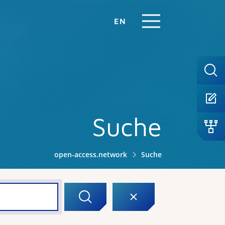
EN
Suche
open-access.network
Suche