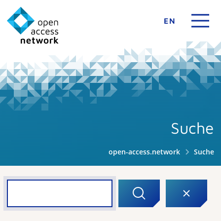
EN
Suche
open-access.network
Suche