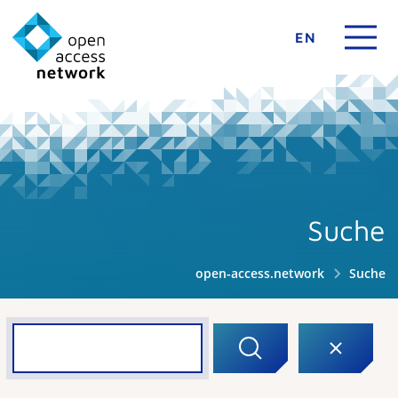
EN
Suche
open-access.network
Suche