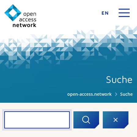
EN
Suche
open-access.network
Suche