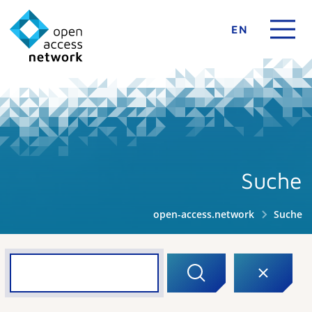
EN
Suche
open-access.network
Suche