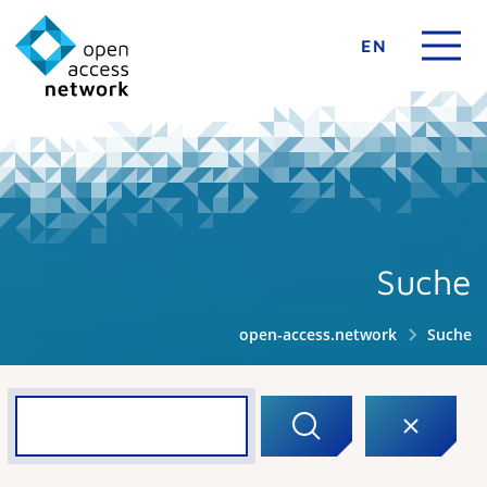
EN
Suche
open-access.network
Suche