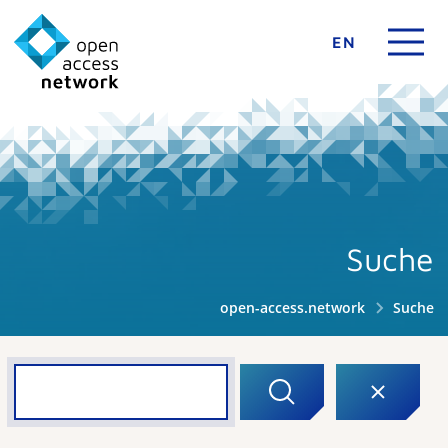
EN
Suche
open-access.network
Suche