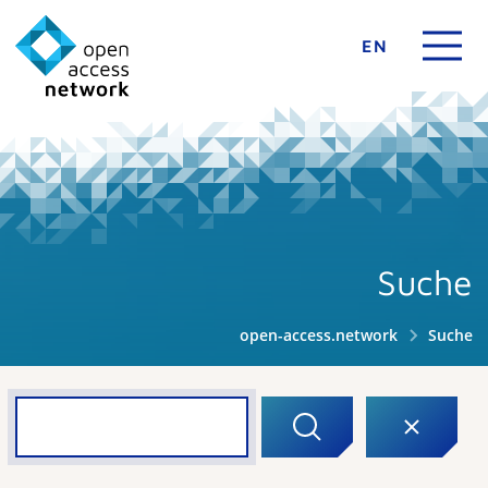
EN
Suche
open-access.network
Suche