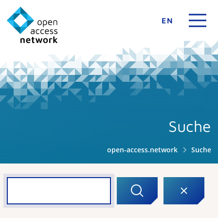
EN
Suche
open-access.network
Suche