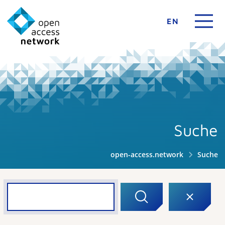
EN
Suche
open-access.network
Suche