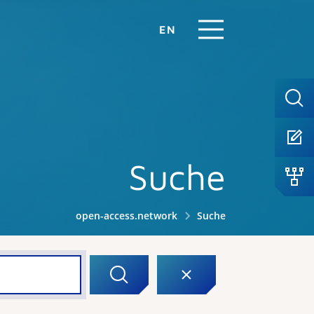
EN
Suche
open-access.network
Suche