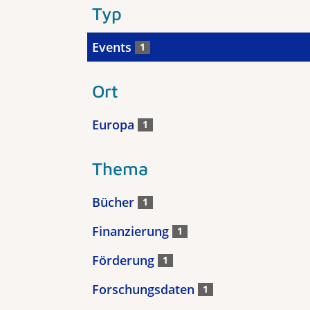
Typ
Events
1
Ort
Europa
1
Thema
Bücher
1
Finanzierung
1
Förderung
1
Forschungsdaten
1