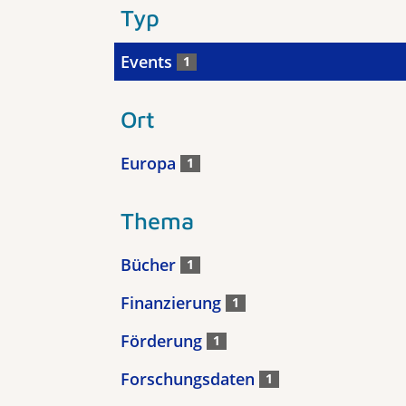
Typ
Events
1
Ort
Europa
1
Thema
Bücher
1
Finanzierung
1
Förderung
1
Forschungsdaten
1