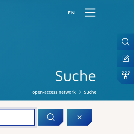
EN
Suche
open-access.network
Suche