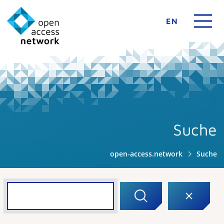
EN
Suche
open-access.network
Suche