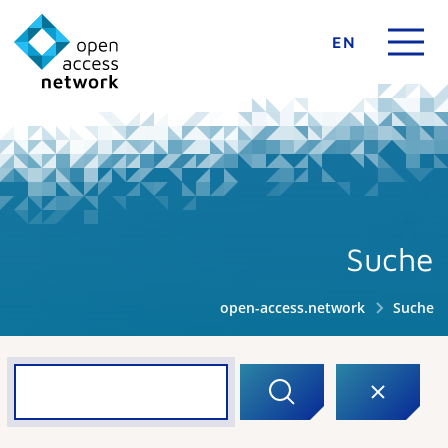
EN
Suche
open-access.network
Suche