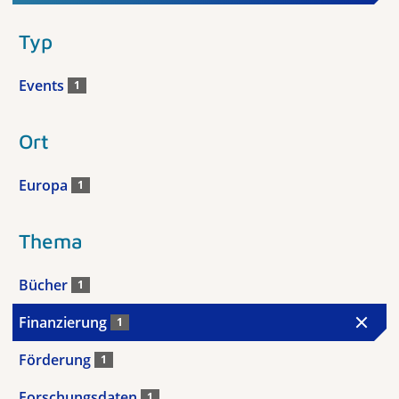
Typ
Events
1
Ort
Europa
1
Thema
Bücher
1
Finanzierung
1
Förderung
1
Forschungsdaten
1