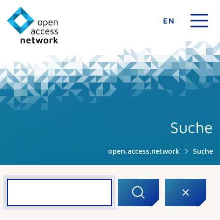
EN
Suche
open-access.network
Suche