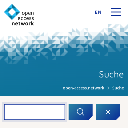
EN
Suche
open-access.network
Suche