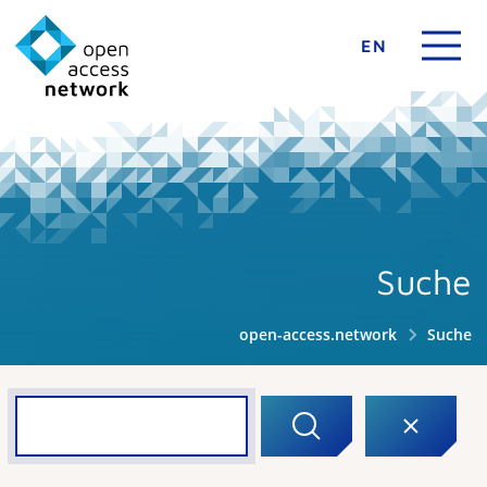
EN
Suche
open-access.network
Suche