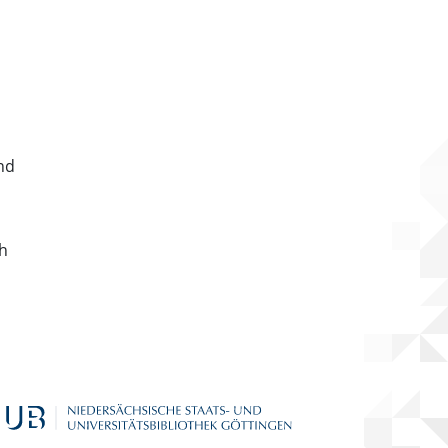
nd
ch