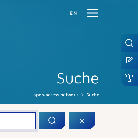
EN
Suche
open-access.network
Suche