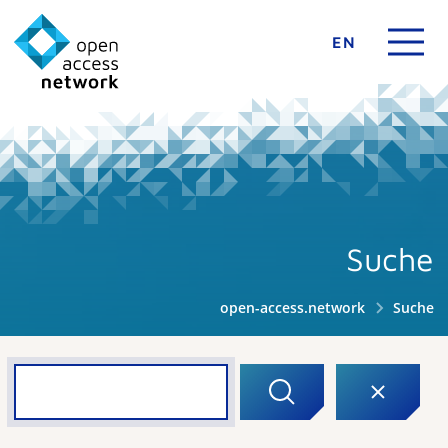
EN
Suche
open-access.network
Suche