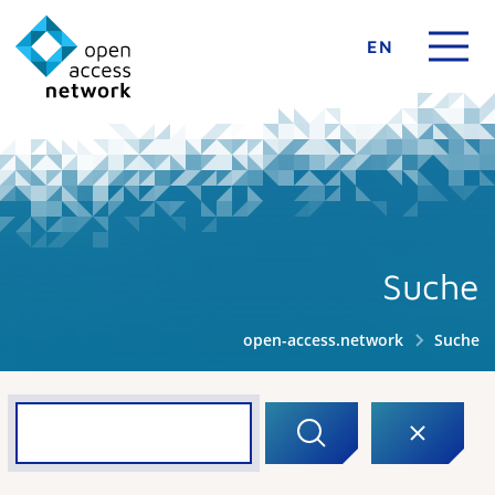
EN
Suche
open-access.network
Suche