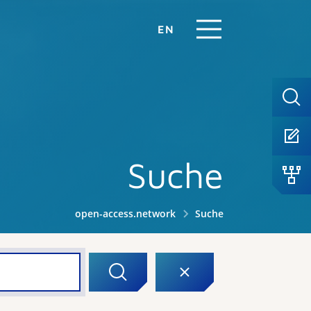
EN
Suche
open-access.network
Suche