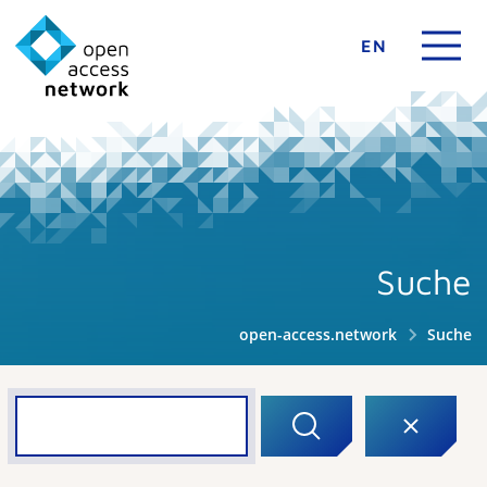
EN
Suche
open-access.network
Suche