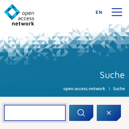
EN
Suche
open-access.network
Suche