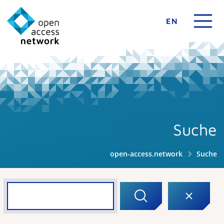
EN
Suche
open-access.network
Suche