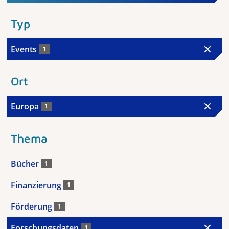
Typ
Events
1
Ort
Europa
1
Thema
Bücher
1
Finanzierung
1
Förderung
1
Forschungsdaten
1