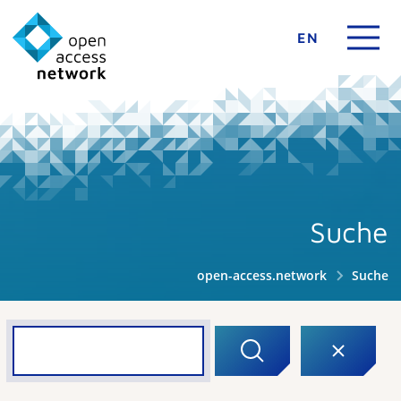
EN
Suche
open-access.network
Suche