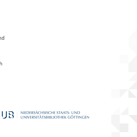
nd
ch