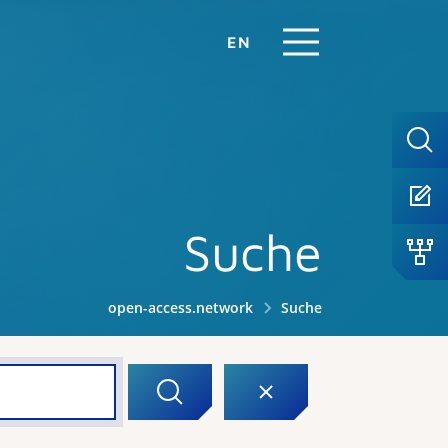
EN
Suche
open-access.network
Suche