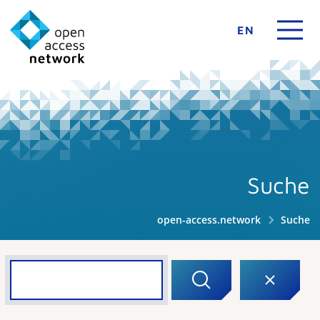
EN
Suche
open-access.network
Suche