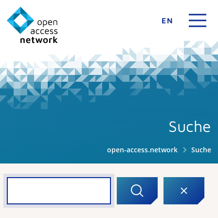
EN
Suche
open-access.network
Suche