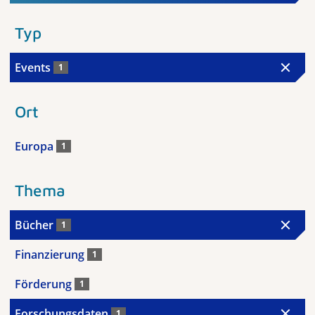
Typ
Events
1
Ort
Europa
1
Thema
Bücher
1
Finanzierung
1
Förderung
1
Forschungsdaten
1