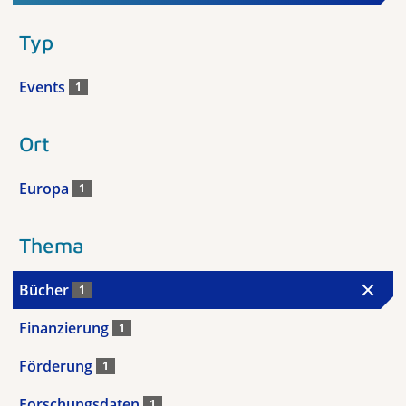
Typ
Events
1
Ort
Europa
1
Thema
Bücher
1
Finanzierung
1
Förderung
1
Forschungsdaten
1