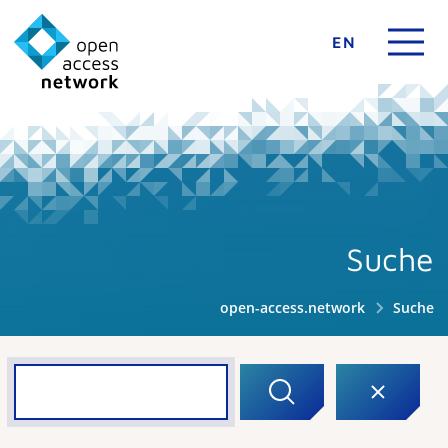
EN
Suche
open-access.network
Suche