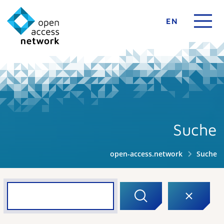
EN
Suche
open-access.network
Suche