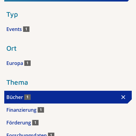
Typ
Events
1
Ort
Europa
1
Thema
Bücher
1
Finanzierung
1
Förderung
1
Forschungsdaten
1