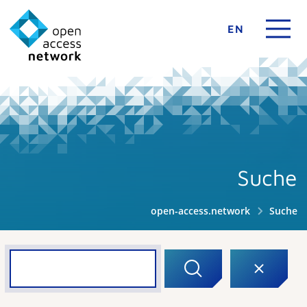
EN
Suche
open-access.network
Suche