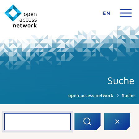
EN
Suche
open-access.network
Suche