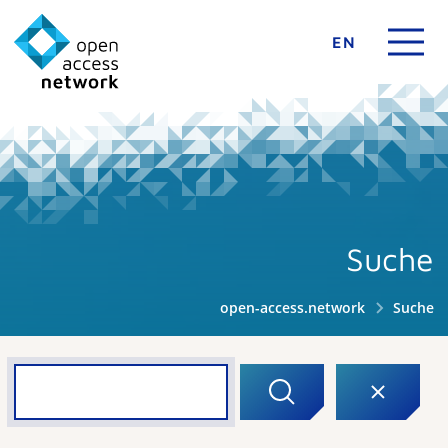
EN
Suche
open-access.network
Suche