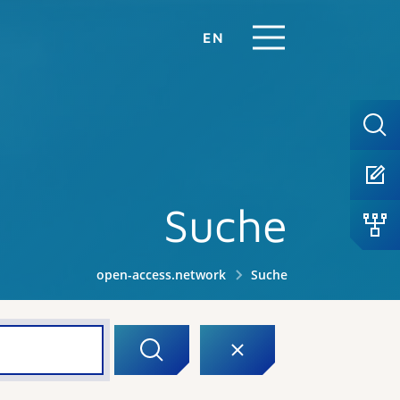
EN
Suche
open-access.network
Suche